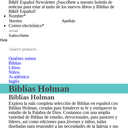
B&H Español Newsletter
¡Suscríbete a nuestro boletín de
noticias para estar al tanto de los nuevos libros y Biblias de
B&H Español!
Nombre
*
Nombre
Apellid
Correo electrónico
*
Subscríbete
Hide
Signup
B&H
Español
Search
products...
Quiénes somos
Biblias
Libros
Niños
Académico
Inglés
Biblias Holman
Biblias Holman
Explora la más completa selección de Biblias en español con
Biblias Holman, creadas para fortalecer tu fe y enriquecer tu
estudio de la Palabra de Dios. Contamos con una amplia
variedad de Biblias de estudio, devocionales, para pastores y
líderes, así como ediciones para jóvenes y niños, todas
diseñadas para responder a las necesidades de la Iglesia y sus