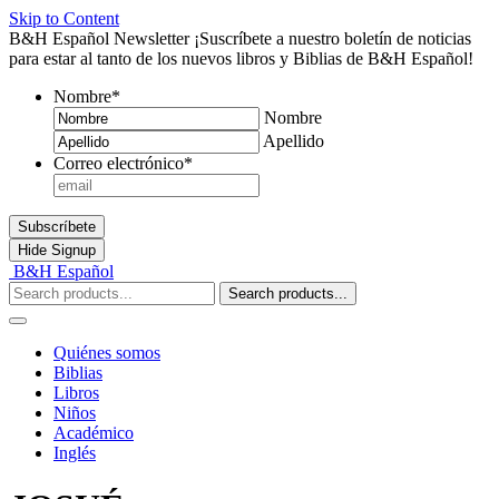
Skip to Content
B&H Español Newsletter
¡Suscríbete a nuestro boletín de noticias
para estar al tanto de los nuevos libros y Biblias de B&H Español!
Nombre
*
Nombre
Apellido
Correo electrónico
*
Subscríbete
Hide
Signup
B&H Español
Search products...
Quiénes somos
Biblias
Libros
Niños
Académico
Inglés