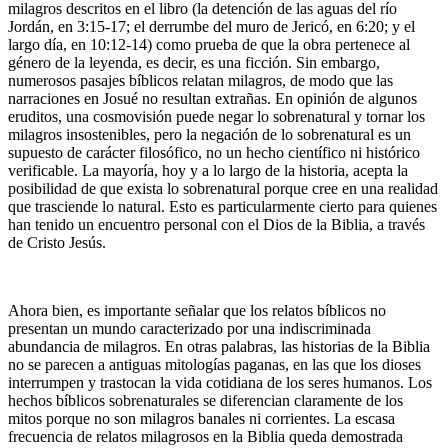
milagros descritos en el libro (la detención de las aguas del río
Jordán, en 3:15-17; el derrumbe del muro de Jericó, en 6:20; y el
largo día, en 10:12-14) como prueba de que la obra pertenece al
género de la leyenda, es decir, es una ficción. Sin embargo,
numerosos pasajes bíblicos relatan milagros, de modo que las
narraciones en Josué no resultan extrañas. En opinión de algunos
eruditos, una cosmovisión puede negar lo sobrenatural y tornar los
milagros insostenibles, pero la negación de lo sobrenatural es un
supuesto de carácter filosófico, no un hecho científico ni histórico
verificable. La mayoría, hoy y a lo largo de la historia, acepta la
posibilidad de que exista lo sobrenatural porque cree en una realidad
que trasciende lo natural. Esto es particularmente cierto para quienes
han tenido un encuentro personal con el Dios de la Biblia, a través
de Cristo Jesús.
Ahora bien, es importante señalar que los relatos bíblicos no
presentan un mundo caracterizado por una indiscriminada
abundancia de milagros. En otras palabras, las historias de la Biblia
no se parecen a antiguas mitologías paganas, en las que los dioses
interrumpen y trastocan la vida cotidiana de los seres humanos. Los
hechos bíblicos sobrenaturales se diferencian claramente de los
mitos porque no son milagros banales ni corrientes. La escasa
frecuencia de relatos milagrosos en la Biblia queda demostrada