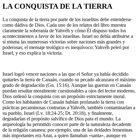
LA CONQUISTA DE LA TIERRA
La conquista de la tierra por parte de los israelitas debe entenderse
como dádiva de Dios. Cada uno de los relatos del libro muestra
claramente la soberanía de Yahvéh y cómo Él dispuso todos los
acontecimientos a favor de los israelitas. Israel no debía atribuirse a
sí misma las numerosas victorias sobre naciones más grandes y
poderosas; el mensaje teológico es inequívoco: Yahvéh peleó por
Israel, y eso explica la victoria.
Israel logró vencer naciones a las que el Señor ya había decidido
quitarles la tierra de Canaán, cuando su pecado alcanzara el máximo
grado de degradación (Gn. 15:16). Aunque las guerras en Canaán
puedan resultar moralmente cuestionables a ojos del lector moderno,
Dios ordenó la conquista con un propósito estrictamente moral.
Como los habitantes de Canaán habían profanado la tierra con
prácticas pecaminosas contrarias a Yahvéh, también contaminarían a
su pueblo, Israel (Lv. 18:24-25; Dt. 20:18), y finalmente,
degradarían el propósito salvífico de Dios para el mundo. La
arqueología ha permitido conocer parte de la naturaleza decadente
de la religión cananea; por ejemplo, una de las deidades femeninas
más importantes era Anat, a quien llamaban «santa», aunque en