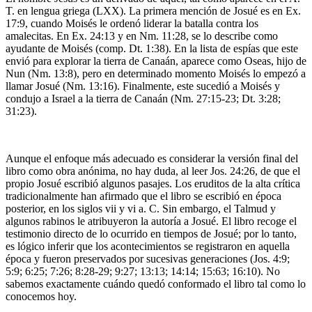
T. en lengua griega (LXX). La primera mención de Josué es en Ex.
17:9, cuando Moisés le ordenó liderar la batalla contra los
amalecitas. En Ex. 24:13 y en Nm. 11:28, se lo describe como
ayudante de Moisés (comp. Dt. 1:38). En la lista de espías que este
envió para explorar la tierra de Canaán, aparece como Oseas, hijo de
Nun (Nm. 13:8), pero en determinado momento Moisés lo empezó a
llamar Josué (Nm. 13:16). Finalmente, este sucedió a Moisés y
condujo a Israel a la tierra de Canaán (Nm. 27:15-23; Dt. 3:28;
31:23).
Aunque el enfoque más adecuado es considerar la versión final del
libro como obra anónima, no hay duda, al leer Jos. 24:26, de que el
propio Josué escribió algunos pasajes. Los eruditos de la alta crítica
tradicionalmente han afirmado que el libro se escribió en época
posterior, en los siglos vii y vi a. C. Sin embargo, el Talmud y
algunos rabinos le atribuyeron la autoría a Josué. El libro recoge el
testimonio directo de lo ocurrido en tiempos de Josué; por lo tanto,
es lógico inferir que los acontecimientos se registraron en aquella
época y fueron preservados por sucesivas generaciones (Jos. 4:9;
5:9; 6:25; 7:26; 8:28-29; 9:27; 13:13; 14:14; 15:63; 16:10). No
sabemos exactamente cuándo quedó conformado el libro tal como lo
conocemos hoy.