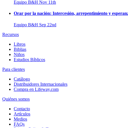
Equipo B&H
Nov 11th
Orar por la nación: Intercesión, arrepentimiento y esperan
Equipo B&H
Sep 22nd
Recursos
Libros
Biblias
Niños
Estudios Bíblicos
Para clientes
Catálogo
Distribuidores Internacionales
Compra en Lifeway.com
Quiénes somos
Contacto
Artículos
Medios
FAQs