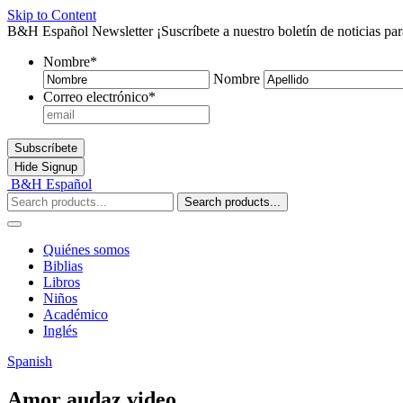
Skip to Content
B&H Español Newsletter
¡Suscríbete a nuestro boletín de noticias pa
Nombre
*
Nombre
Correo electrónico
*
Subscríbete
Hide
Signup
B&H Español
Search products...
Quiénes somos
Biblias
Libros
Niños
Académico
Inglés
Spanish
Amor audaz video