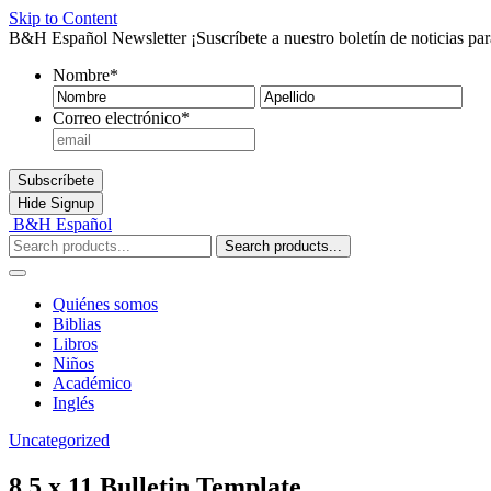
Skip to Content
B&H Español Newsletter
¡Suscríbete a nuestro boletín de noticias pa
Nombre
*
Nombre
Ape
Correo electrónico
*
Subscríbete
Hide
Signup
B&H Español
Search products...
Quiénes somos
Biblias
Libros
Niños
Académico
Inglés
Uncategorized
8.5 x 11 Bulletin Template