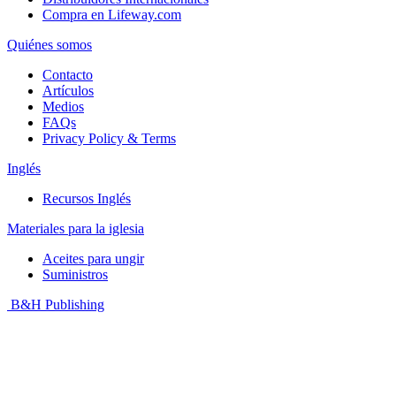
Compra en Lifeway.com
Quiénes somos
Contacto
Artículos
Medios
FAQs
Privacy Policy & Terms
Inglés
Recursos Inglés
Materiales para la iglesia
Aceites para ungir
Suministros
B&H Publishing