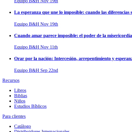
Equipo B&H
Nov 19th
La esperanza que une lo imposible: cuando las diferencias s
Equipo B&H
Nov 19th
Cuando amar parece imposible: el poder de la misericordi
Equipo B&H
Nov 11th
Orar por la nación: Intercesión, arrepentimiento y esperan
Equipo B&H
Sep 22nd
Recursos
Libros
Biblias
Niños
Estudios Bíblicos
Para clientes
Catálogo
Distribuidores Internacionales